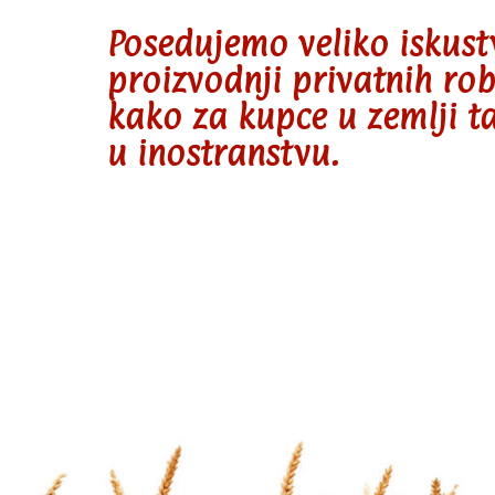
Posedujemo veliko iskust
proizvodnji privatnih ro
kako za kupce u zemlji t
u inostranstvu.