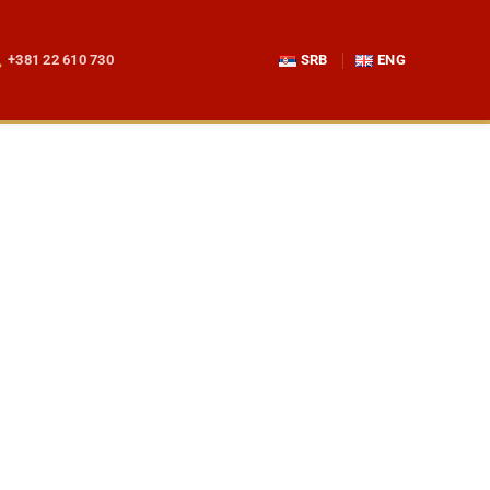
+381 22 610 730
SRB
ENG