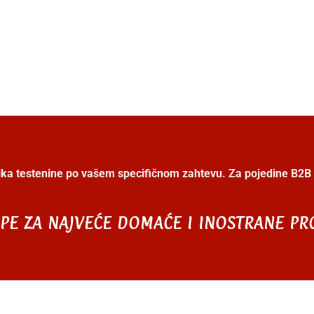
ka testenine po vašem specifičnom zahtevu. Za pojedine B2B
PE ZA NAJVEĆE DOMAĆE I INOSTRANE PR