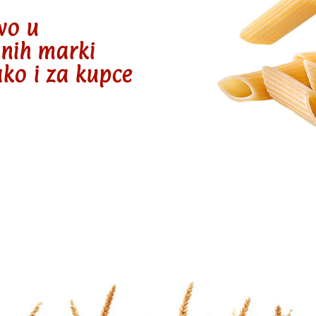
vo u
bnih marki
ako i za kupce